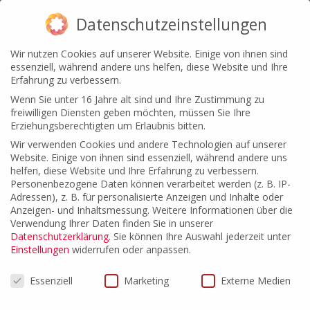
Datenschutzeinstellungen
Wir nutzen Cookies auf unserer Website. Einige von ihnen sind
essenziell, während andere uns helfen, diese Website und Ihre
Erfahrung zu verbessern.
Wenn Sie unter 16 Jahre alt sind und Ihre Zustimmung zu
freiwilligen Diensten geben möchten, müssen Sie Ihre
Erziehungsberechtigten um Erlaubnis bitten.
Wir verwenden Cookies und andere Technologien auf unserer
Website. Einige von ihnen sind essenziell, während andere uns
helfen, diese Website und Ihre Erfahrung zu verbessern.
Personenbezogene Daten können verarbeitet werden (z. B. IP-
Fachgebiet Vertragsrecht
Adressen), z. B. für personalisierte Anzeigen und Inhalte oder
Anzeigen- und Inhaltsmessung.
Weitere Informationen über die
Verwendung Ihrer Daten finden Sie in unserer
Datenschutzerklärung
.
Sie können Ihre Auswahl jederzeit unter
By
brain at work GmbH
|
Oktober 28th, 2016
|
Kommentare
Einstellungen
widerrufen oder anpassen.
für
deaktiviert
Datenschutzeinstellungen
Fachgebiet
Essenziell
Marketing
Externe Medien
Vertragsrecht