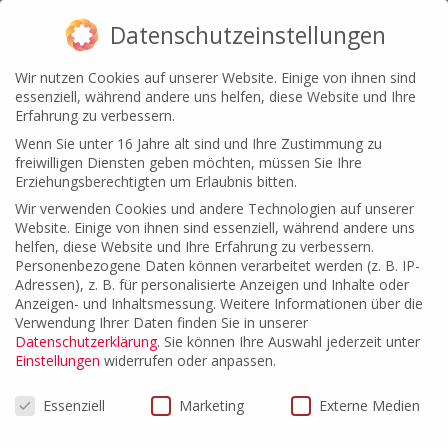
Datenschutzeinstellungen
Wir nutzen Cookies auf unserer Website. Einige von ihnen sind
essenziell, während andere uns helfen, diese Website und Ihre
Erfahrung zu verbessern.
Wenn Sie unter 16 Jahre alt sind und Ihre Zustimmung zu
freiwilligen Diensten geben möchten, müssen Sie Ihre
Erziehungsberechtigten um Erlaubnis bitten.
Wir verwenden Cookies und andere Technologien auf unserer
Website. Einige von ihnen sind essenziell, während andere uns
helfen, diese Website und Ihre Erfahrung zu verbessern.
Personenbezogene Daten können verarbeitet werden (z. B. IP-
Erbrecht
Adressen), z. B. für personalisierte Anzeigen und Inhalte oder
Anzeigen- und Inhaltsmessung.
Weitere Informationen über die
Verwendung Ihrer Daten finden Sie in unserer
Datenschutzerklärung
.
Sie können Ihre Auswahl jederzeit unter
Das Erbrecht wird von Rechtsanwältin Dr. Elisabeth Huff,
Einstellungen
widerrufen oder anpassen.
Fachanwältin für Erbrecht, Familienrecht und für Miet- und
Wohnungseigentumsrecht, betreut.
Datenschutzeinstellungen
Essenziell
Marketing
Externe Medien
Das komplexe Recht der Vermögensnachfolge wirft sowohl
vor als auch nach dem Versterben des Erblassers Fragen