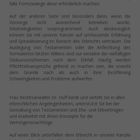
Adressen), z. B. für personalisierte Anzeigen und Inhalte oder
falls Formzwänge diese erforderlich machen.
Anzeigen- und Inhaltsmessung.
Weitere Informationen über die
Verwendung Ihrer Daten finden Sie in unserer
Auf der anderen Seite sind besonders dann, wenn die
Datenschutzerklärung
.
Vorsorge nicht ausreichend betrieben wurde,
Hier finden Sie eine Übersicht über alle verwendeten Cookies. Sie
Erbstreitigkeiten vorprogrammiert. Auch diesbezüglich
können Ihre Einwilligung zu ganzen Kategorien geben oder sich
können Sie mit unserer Kanzlei auf umfassende Erfahrung
weitere Informationen anzeigen lassen und so nur bestimmte
und Spezialisierung im Bereich des Erbrechts vertrauen. Die
Cookies auswählen.
Auslegung von Testamenten oder die Anfechtung des
formulierten letzten Willens sind nur einzelne der vielfältigen
Alle akzeptieren
Speichern
Ablehnen
Diskussionsthemen nach dem Erbfall. Häufig werden
Pflichtteilsansprüche geltend zu machen sein, die sowohl
Zurück
dem Grunde nach als auch in ihrer Bezifferung
Schwierigkeiten und Probleme aufwerfen.
Datenschutzeinstellungen
Essenziell (1)
Essenzielle Cookies ermöglichen grundlegende Funktionen und sind
Frau Rechtsanwältin Dr. Huff berät und vertritt Sie in allen
für die einwandfreie Funktion der Website erforderlich.
erbrechtlichen Angelegenheiten, unterstützt Sie bei der
Cookie-Informationen anzeigen
Gestaltung von Testamenten und Ehe- und Erbverträgen
und erarbeitet mit Ihnen Konzepte für die
Mar
Marketing (1)
Vermögensnachfolge.
Marketing-Cookies werden von Drittanbietern oder Publishern
Auf einen Blick unterfallen dem Erbrecht in unserer Kanzlei
verwendet, um personalisierte Werbung anzuzeigen. Sie tun dies,