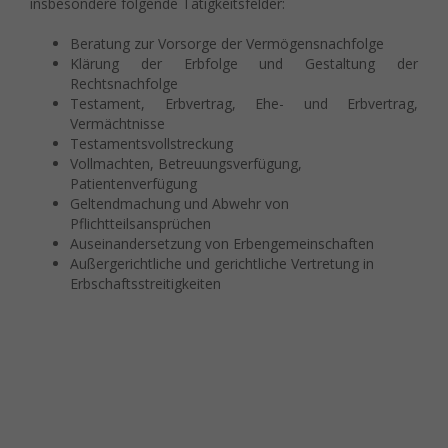
insbesondere folgende Tätigkeitsfelder:
indem sie Besucher über Websites hinweg verfolgen.
Cookie-Informationen anzeigen
Beratung zur Vorsorge der Vermögensnachfolge
Klärung der Erbfolge und Gestaltung der
Ext
Externe Medien (7)
Rechtsnachfolge
Testament, Erbvertrag, Ehe- und Erbvertrag,
Inhalte von Videoplattformen und Social-Media-Plattformen werden
Vermächtnisse
standardmäßig blockiert. Wenn Cookies von externen Medien
Testamentsvollstreckung
akzeptiert werden, bedarf der Zugriff auf diese Inhalte keiner
Vollmachten, Betreuungsverfügung,
manuellen Einwilligung mehr.
Patientenverfügung
Cookie-Informationen anzeigen
Geltendmachung und Abwehr von
Pflichtteilsansprüchen
powered by Borlabs Cookie
Datenschutzerklärung
Impressum
Auseinandersetzung von Erbengemeinschaften
Außergerichtliche und gerichtliche Vertretung in
Erbschaftsstreitigkeiten