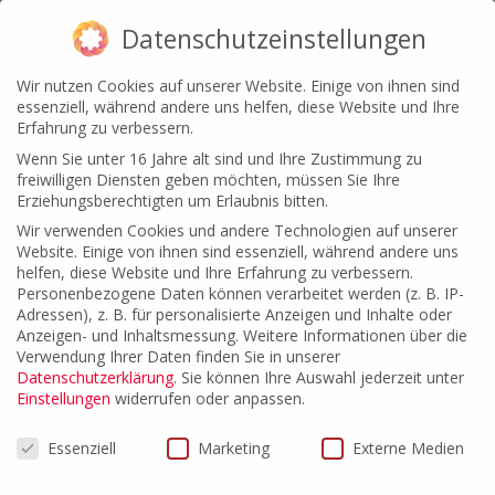
Datenschutzeinstellungen
Wir nutzen Cookies auf unserer Website. Einige von ihnen sind
essenziell, während andere uns helfen, diese Website und Ihre
Erfahrung zu verbessern.
Wenn Sie unter 16 Jahre alt sind und Ihre Zustimmung zu
freiwilligen Diensten geben möchten, müssen Sie Ihre
Erziehungsberechtigten um Erlaubnis bitten.
Wir verwenden Cookies und andere Technologien auf unserer
Website. Einige von ihnen sind essenziell, während andere uns
helfen, diese Website und Ihre Erfahrung zu verbessern.
Personenbezogene Daten können verarbeitet werden (z. B. IP-
Fachgebiet Medizinrecht
Adressen), z. B. für personalisierte Anzeigen und Inhalte oder
Anzeigen- und Inhaltsmessung.
Weitere Informationen über die
Verwendung Ihrer Daten finden Sie in unserer
Datenschutzerklärung
.
Sie können Ihre Auswahl jederzeit unter
By
brain at work GmbH
|
Oktober 28th, 2016
|
Kommentare
Einstellungen
widerrufen oder anpassen.
für
deaktiviert
Datenschutzeinstellungen
Fachgebiet
Essenziell
Marketing
Externe Medien
Medizinrecht